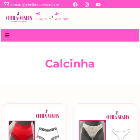
contato@cheilasoares.com.br
or
Login
Assinar
Calcinha