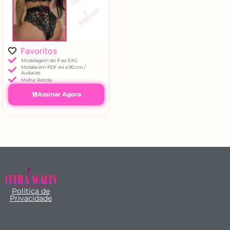
Favoritos
Modelagem do P ao EXG
Moldes em PDF A4 e 90 cm /
Audaces
Malha: Renda
Assinar Agora
Política de
Privacidade