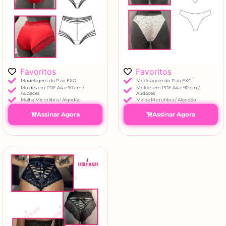
Favoritos
Favoritos
Modelagem do P ao EXG
Modelagem do P ao EXG
Moldes em PDF A4 e 90 cm /
Moldes em PDF A4 e 90 cm /
Audaces
Audaces
Malha Microfibra / Algodão
Malha Microfibra / Algodão
Assinar Agora
Assinar Agora