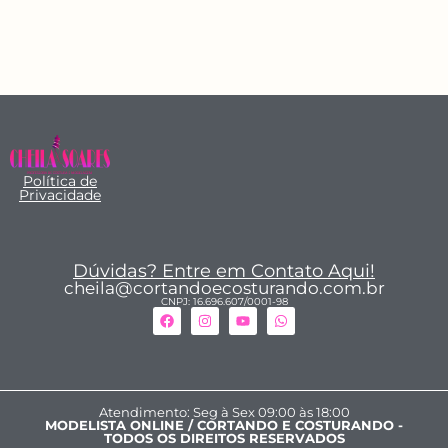
Política de
Privacidade
Dúvidas? Entre em Contato Aqui!
cheila@cortandoecosturando.com.br
CNPJ: 16.696.607/0001-98
Atendimento: Seg à Sex 09:00 às 18:00
MODELISTA ONLINE / CORTANDO E COSTURANDO -
TODOS OS DIREITOS RESERVADOS