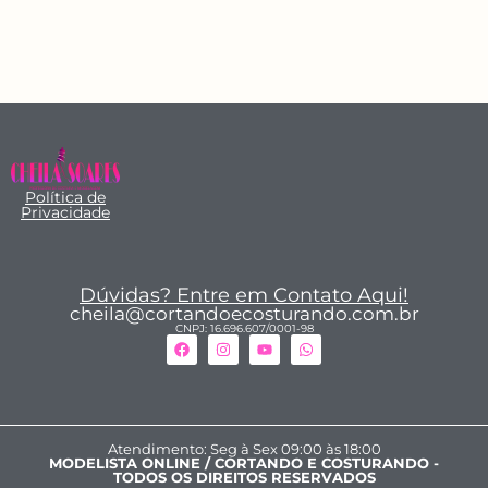
Política de
Privacidade
Dúvidas? Entre em Contato Aqui!
cheila@cortandoecosturando.com.br
CNPJ: 16.696.607/0001-98
Atendimento: Seg à Sex 09:00 às 18:00
MODELISTA ONLINE / CORTANDO E COSTURANDO -
TODOS OS DIREITOS RESERVADOS