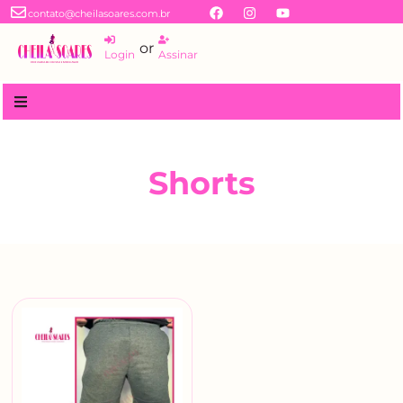
contato@cheilasoares.com.br
or
Login
Assinar
Shorts