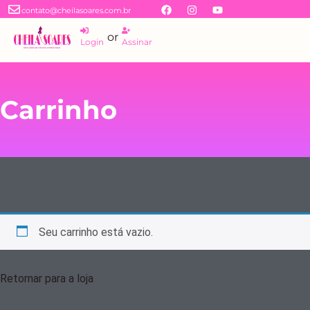
contato@cheilasoares.com.br
or
Login
Assinar
Carrinho
Seu carrinho está vazio.
Retornar para a loja